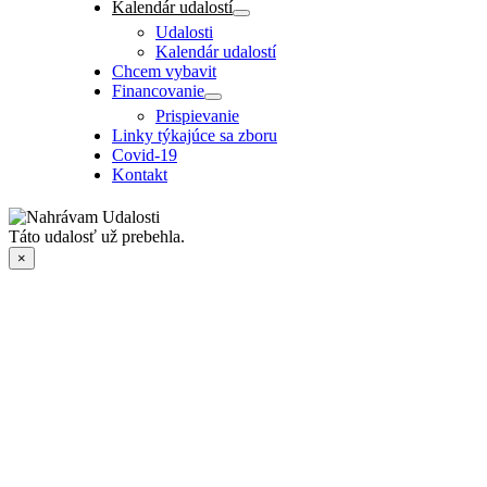
Kalendár udalostí
Udalosti
Kalendár udalostí
Chcem vybavit
Financovanie
Prispievanie
Linky týkajúce sa zboru
Covid-19
Kontakt
Táto udalosť už prebehla.
×