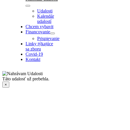
Udalosti
Kalendár
udalostí
Chcem vybavit
Financovanie
Prispievanie
Linky týkajúce
sa zboru
Covid-19
Kontakt
Táto udalosť už prebehla.
×