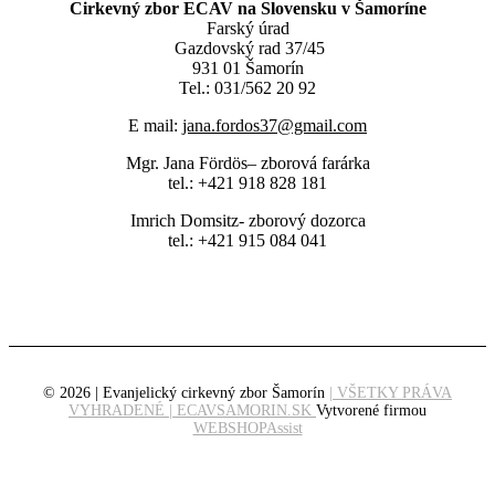
Cirkevný zbor ECAV na Slovensku v Šamoríne
Farský úrad
Gazdovský rad 37/45
931 01 Šamorín
Tel.: 031/562 20 92
E mail:
jana.fordos37@gmail.com
Mgr. Jana Fördös– zborová farárka
tel.: +421 918 828 181
Imrich Domsitz- zborový dozorca
tel.: +421 915 084 041
© 2026 | Evanjelický cirkevný zbor Šamorín
| VŠETKY PRÁVA
VYHRADENÉ | ECAVSAMORIN.SK
Vytvorené firmou
WEBSHOPAssist