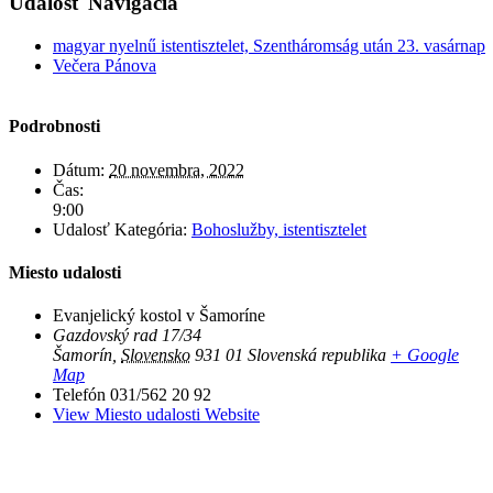
Udalosť Navigácia
magyar nyelnű istentisztelet, Szentháromság után 23. vasárnap
Večera Pánova
Podrobnosti
Dátum:
20 novembra, 2022
Čas:
9:00
Udalosť Kategória:
Bohoslužby, istentisztelet
Miesto udalosti
Evanjelický kostol v Šamoríne
Gazdovský rad 17/34
Šamorín
,
Slovensko
931 01
Slovenská republika
+ Google
Map
Telefón
031/562 20 92
View Miesto udalosti Website