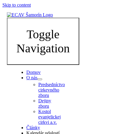
Skip to content
Toggle
Navigation
Domov
O nás
Predsedníctvo
cirkevného
zboru
Dejiny
zboru
Kostol
evanjelickej
cirkvi a.v.
Články
Kalendár udalostí