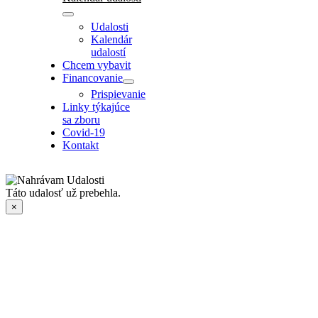
Udalosti
Kalendár
udalostí
Chcem vybavit
Financovanie
Prispievanie
Linky týkajúce
sa zboru
Covid-19
Kontakt
Táto udalosť už prebehla.
×