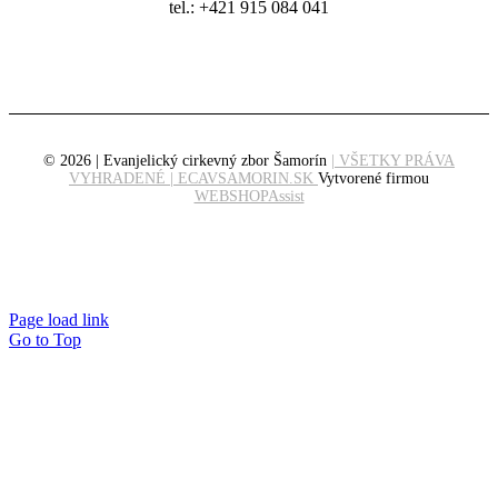
tel.: +421 915 084 041
© 2026 | Evanjelický cirkevný zbor Šamorín
| VŠETKY PRÁVA
VYHRADENÉ | ECAVSAMORIN.SK
Vytvorené firmou
WEBSHOPAssist
Page load link
Go to Top