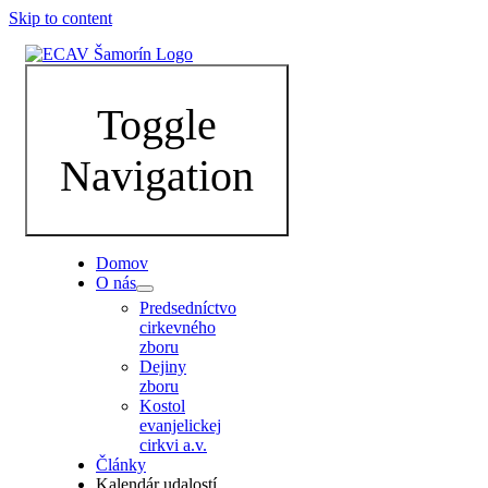
Skip to content
Toggle
Navigation
Domov
O nás
Predsedníctvo
cirkevného
zboru
Dejiny
zboru
Kostol
evanjelickej
cirkvi a.v.
Články
Kalendár udalostí