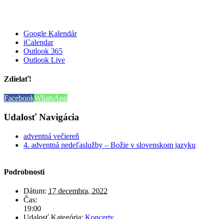
Google Kalendár
iCalendar
Outlook 365
Outlook Live
Zdielať!
Facebook
WhatsApp
Udalosť Navigácia
adventná večiereň
4. adventná nedeľaslužby – Božie v slovenskom jazyku
Podrobnosti
Dátum:
17 decembra, 2022
Čas:
19:00
Udalosť Kategória:
Koncerty