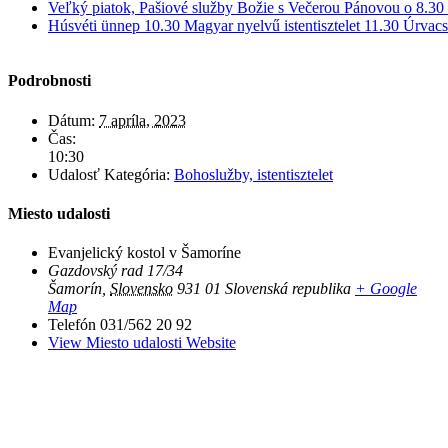
Veľký piatok, Pašiové služby Božie s Večerou Pánovou o 8.30
Húsvéti ünnep 10.30 Magyar nyelvű istentisztelet 11.30 Úrvac
Podrobnosti
Dátum:
7 apríla, 2023
Čas:
10:30
Udalosť Kategória:
Bohoslužby, istentisztelet
Miesto udalosti
Evanjelický kostol v Šamoríne
Gazdovský rad 17/34
Šamorín
,
Slovensko
931 01
Slovenská republika
+ Google
Map
Telefón
031/562 20 92
View Miesto udalosti Website