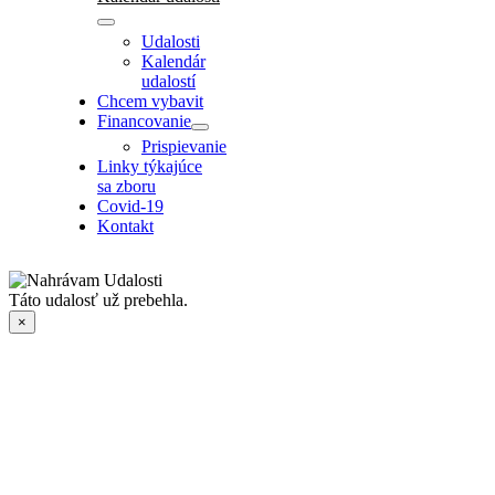
Udalosti
Kalendár
udalostí
Chcem vybavit
Financovanie
Prispievanie
Linky týkajúce
sa zboru
Covid-19
Kontakt
Táto udalosť už prebehla.
×