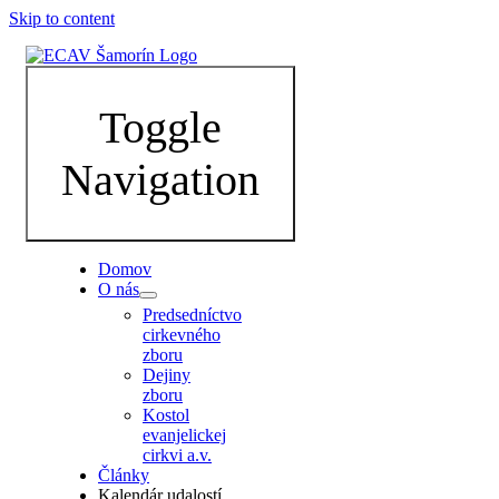
Skip to content
Toggle
Navigation
Domov
O nás
Predsedníctvo
cirkevného
zboru
Dejiny
zboru
Kostol
evanjelickej
cirkvi a.v.
Články
Kalendár udalostí