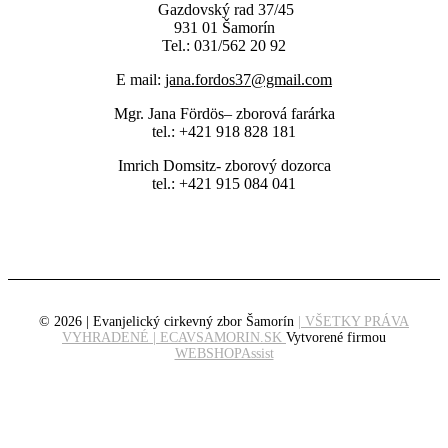
Gazdovský rad 37/45
931 01 Šamorín
Tel.: 031/562 20 92
E mail:
jana.fordos37@gmail.com
Mgr. Jana Fördös– zborová farárka
tel.: +421 918 828 181
Imrich Domsitz- zborový dozorca
tel.: +421 915 084 041
© 2026 | Evanjelický cirkevný zbor Šamorín
| VŠETKY PRÁVA
VYHRADENÉ | ECAVSAMORIN.SK
Vytvorené firmou
WEBSHOPAssist