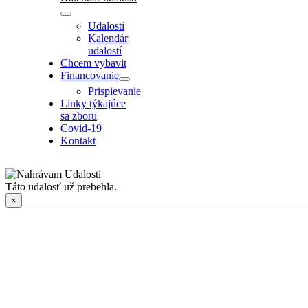
Udalosti
Kalendár
udalostí
Chcem vybavit
Financovanie
Prispievanie
Linky týkajúce
sa zboru
Covid-19
Kontakt
Táto udalosť už prebehla.
×