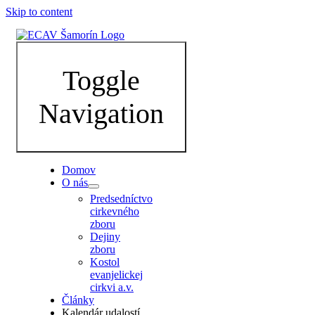
Skip to content
Toggle
Navigation
Domov
O nás
Predsedníctvo
cirkevného
zboru
Dejiny
zboru
Kostol
evanjelickej
cirkvi a.v.
Články
Kalendár udalostí