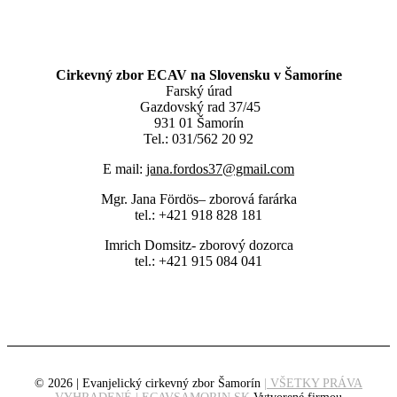
Cirkevný zbor ECAV na Slovensku v Šamoríne
Farský úrad
Gazdovský rad 37/45
931 01 Šamorín
Tel.: 031/562 20 92
E mail:
jana.fordos37@gmail.com
Mgr. Jana Fördös– zborová farárka
tel.: +421 918 828 181
Imrich Domsitz- zborový dozorca
tel.: +421 915 084 041
© 2026 | Evanjelický cirkevný zbor Šamorín
| VŠETKY PRÁVA