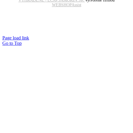
VYHRADENÉ | ECAVSAMORIN.SK
Vytvorené firmou
WEBSHOPAssist
Page load link
Go to Top