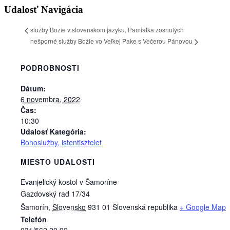
Udalosť Navigácia
služby Božie v slovenskom jazyku, Pamiatka zosnulých
nešporné služby Božie vo Veľkej Pake s Večerou Pánovou
PODROBNOSTI
Dátum:
6 novembra, 2022
Čas:
10:30
Udalosť Kategória:
Bohoslužby, istentisztelet
MIESTO UDALOSTI
Evanjelický kostol v Šamoríne
Gazdovský rad 17/34
Šamorín
,
Slovensko
931 01
Slovenská republika
+ Google Map
Telefón
031/562 20 92