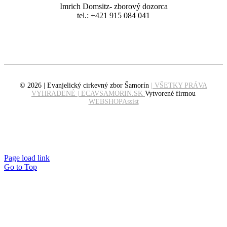
Imrich Domsitz- zborový dozorca
tel.: +421 915 084 041
© 2026 | Evanjelický cirkevný zbor Šamorín
| VŠETKY PRÁVA
VYHRADENÉ | ECAVSAMORIN.SK
Vytvorené firmou
WEBSHOPAssist
Page load link
Go to Top