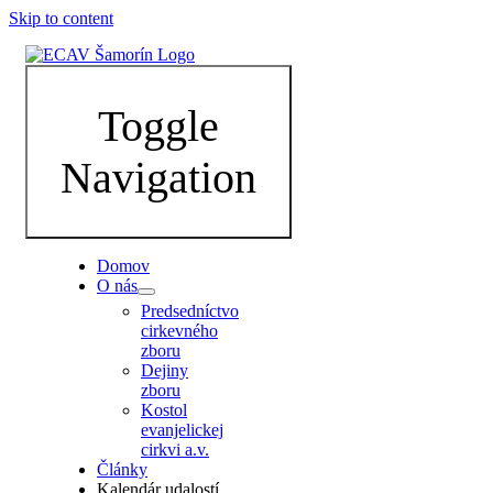
Skip to content
Toggle
Navigation
Domov
O nás
Predsedníctvo
cirkevného
zboru
Dejiny
zboru
Kostol
evanjelickej
cirkvi a.v.
Články
Kalendár udalostí