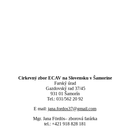
Cirkevný zbor ECAV na Slovensku v Šamoríne
Farský úrad
Gazdovský rad 37/45
931 01 Šamorín
Tel.: 031/562 20 92
E mail:
jana.fordos37@gmail.com
Mgr. Jana Fördös– zborová farárka
tel.: +421 918 828 181