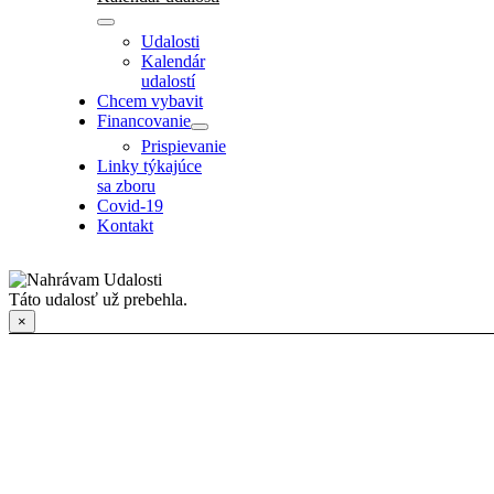
Udalosti
Kalendár
udalostí
Chcem vybavit
Financovanie
Prispievanie
Linky týkajúce
sa zboru
Covid-19
Kontakt
Táto udalosť už prebehla.
×