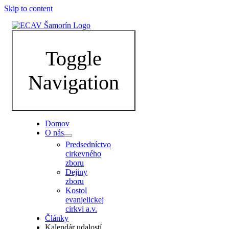
Skip to content
Toggle
Navigation
Domov
O nás
Predsedníctvo
cirkevného
zboru
Dejiny
zboru
Kostol
evanjelickej
cirkvi a.v.
Články
Kalendár udalostí