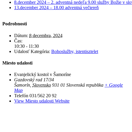
8.december 2024 – 2. adventná nedeľa 9.00 služby Božie v sl
13.december 2024 – 18.00 adventná večiereň
Podrobnosti
Dátum:
8 decembra, 2024
Čas:
10:30 - 11:30
Udalosť Kategória:
Bohoslužby, istentisztelet
Miesto udalosti
Evanjelický kostol v Šamoríne
Gazdovský rad 17/34
Šamorín
,
Slovensko
931 01
Slovenská republika
+ Google
Map
Telefón
031/562 20 92
View Miesto udalosti Website