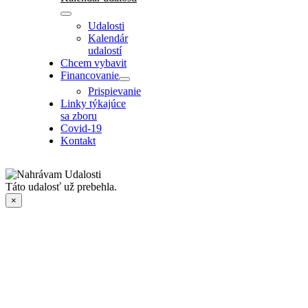
Udalosti
Kalendár
udalostí
Chcem vybavit
Financovanie
Prispievanie
Linky týkajúce
sa zboru
Covid-19
Kontakt
Táto udalosť už prebehla.
×