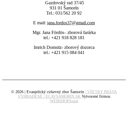
Gazdovský rad 37/45
931 01 Šamorín
Tel.: 031/562 20 92
E mail:
jana.fordos37@gmail.com
Mgr. Jana Fördös– zborová farárka
tel.: +421 918 828 181
Imrich Domsitz- zborový dozorca
tel.: +421 915 084 041
© 2026 | Evanjelický cirkevný zbor Šamorín
| VŠETKY PRÁVA
VYHRADENÉ | ECAVSAMORIN.SK
Vytvorené firmou
WEBSHOPAssist