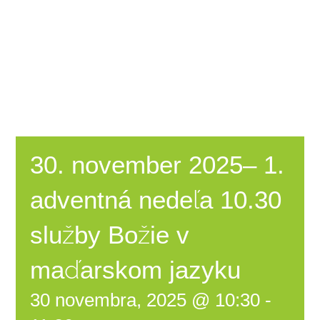
Financovanie
Linky týkajúce sa zboru
Covid-19
30. november 2025– 1.
Kontakt
adventná nedeľa 10.30
služby Božie v
maďarskom jazyku
30 novembra, 2025 @ 10:30
-