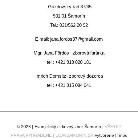
Gazdovský rad 37/45
931 01 Šamorín
Tel.: 031/562 20 92
E mail:
jana.fordos37@gmail.com
Mgr. Jana Fördös– zborová farárka
tel.: +421 918 828 181
Imrich Domsitz- zborový dozorca
tel.: +421 915 084 041
© 2026 | Evanjelický cirkevný zbor Šamorín
| VŠETKY
PRÁVA VYHRADENÉ | ECAVSAMORIN.SK
Vytvorené firmou