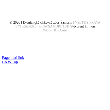
© 2026 | Evanjelický cirkevný zbor Šamorín
| VŠETKY PRÁVA
VYHRADENÉ | ECAVSAMORIN.SK
Vytvorené firmou
WEBSHOPAssist
Page load link
Go to Top