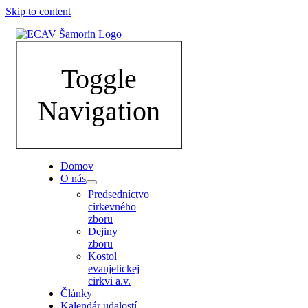
Skip to content
Toggle
Navigation
Domov
O nás
Predsedníctvo
cirkevného
zboru
Dejiny
zboru
Kostol
evanjelickej
cirkvi a.v.
Články
Kalendár udalostí